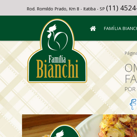
(11) 4524
Rod. Romildo Prado, Km 8 - Itatiba - SP
FAMÍLIA BIANC
Página
O
FA
POR 