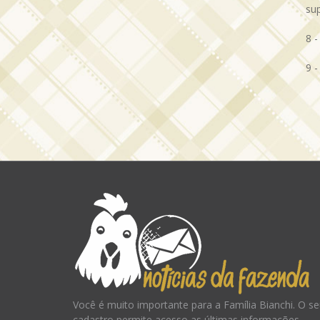
sup
8 -
9 
Você é muito importante para a Família Bianchi. O s
cadastro permite acesso as últimas informações,