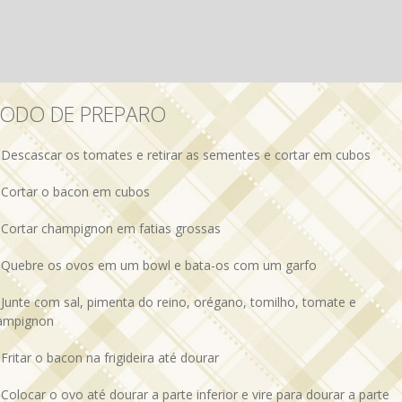
ODO DE PREPARO
- Descascar os tomates e retirar as sementes e cortar em cubos
- Cortar o bacon em cubos
- Cortar champignon em fatias grossas
- Quebre os ovos em um bowl e bata-os com um garfo
 Junte com sal, pimenta do reino, orégano, tomilho, tomate e
ampignon
 Fritar o bacon na frigideira até dourar
 Colocar o ovo até dourar a parte inferior e vire para dourar a parte