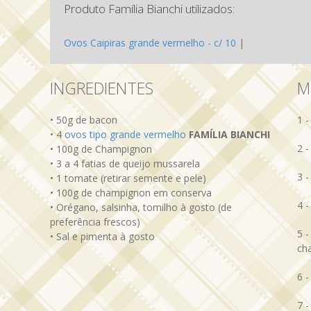
Produto Família Bianchi utilizados:
Ovos Caipiras grande vermelho - c/ 10
|
INGREDIENTES
M
• 50g de bacon
1 
• 4
ovos tipo grande vermelho
FAMÍLIA BIANCHI
2 
• 100g de Champignon
• 3 a 4 fatias de queijo mussarela
3 
• 1 tomate (retirar semente e pele)
• 100g de champignon em conserva
4 
• Orégano, salsinha, tomilho à gosto (de
preferência frescos)
5 -
• Sal e pimenta à gosto
ch
6 -
7 -