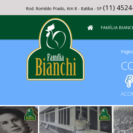
(11) 4524
Rod. Romildo Prado, Km 8 - Itatiba - SP
FAMÍLIA BIANC
Página
CO
ACO