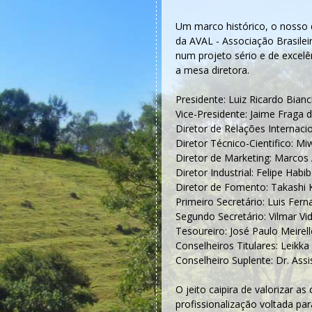
Um marco histórico, o nosso d
da AVAL - Associação Brasileir
num projeto sério e de exce
a mesa diretora.
Presidente: Luiz Ricardo Bianc
Vice-Presidente: Jaime Fraga 
Diretor de Relações Internaci
Diretor Técnico-Cientifico: 
Diretor de Marketing: Marcos 
Diretor Industrial: Felipe Habi
Diretor de Fomento: Takashi K
Primeiro Secretário: Luis Fer
Segundo Secretário: Vilmar Vi
Tesoureiro: José Paulo Meirel
Conselheiros Titulares: Leik
Conselheiro Suplente: Dr. Assi
O jeito caipira de valorizar 
profissionalização voltada p