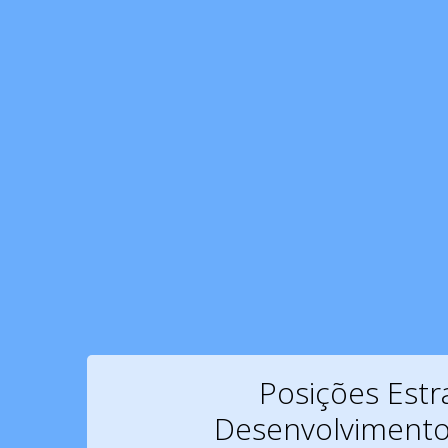
Posições Estr
Desenvolviment