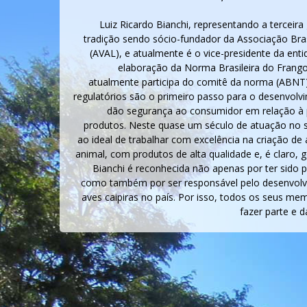
Luiz Ricardo Bianchi, representando a terceira
tradição sendo sócio-fundador da Associação Brasi
(AVAL), e atualmente é o vice-presidente da enti
elaboração da Norma Brasileira do Frango
atualmente participa do comitê da norma (ABNT)
regulatórios são o primeiro passo para o desenvolv
dão segurança ao consumidor em relação à 
produtos. Neste quase um século de atuação no se
ao ideal de trabalhar com excelência na criação de
animal, com produtos de alta qualidade e, é claro, 
Bianchi é reconhecida não apenas por ter sido pio
como também por ser responsável pelo desenvolvi
aves caipiras no país. Por isso, todos os seus m
fazer parte e d