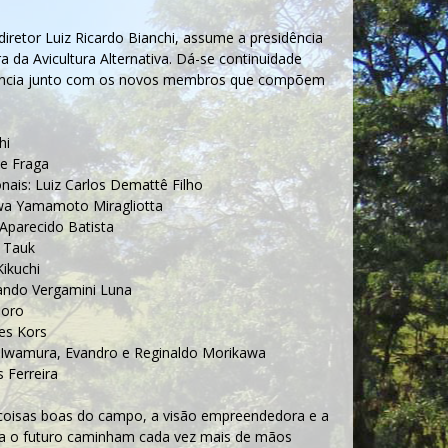
iretor Luiz Ricardo Bianchi, assume a presidência
a da Avicultura Alternativa. Dá-se continuidade
lência junto com os novos membros que compõem
hi
de Fraga
onais: Luiz Carlos Demattê Filho
Miwa Yamamoto Miragliotta
Aparecido Batista
b Tauk
ikuchi
nando Vergamini Luna
doro
les Kors
ka Iwamura, Evandro e Reginaldo Morikawa
s Ferreira
as coisas boas do campo, a visão empreendedora e a
ara o futuro caminham cada vez mais de mãos