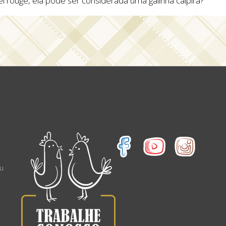
el rouge, ela pode ser considerada uma galinha caipira?
eu