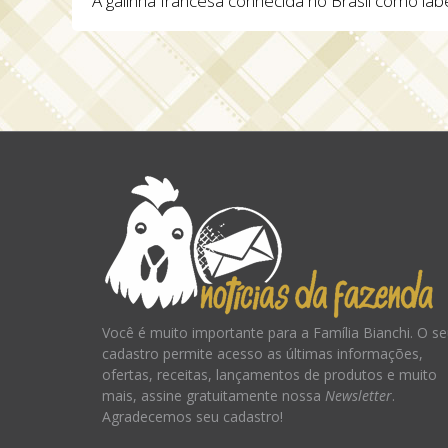
A galinha francesa conhecida no Brasil como lab
Você é muito importante para a Família Bianchi. O s
cadastro permite acesso as últimas informações,
ofertas, receitas, lançamentos de produtos e muito
mais, assine gratuitamente nossa
Newsletter
.
Agradecemos seu cadastro!